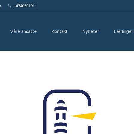
o
+4740501011
Våre ansatte
Kontakt
Nyheter
Lærlinger