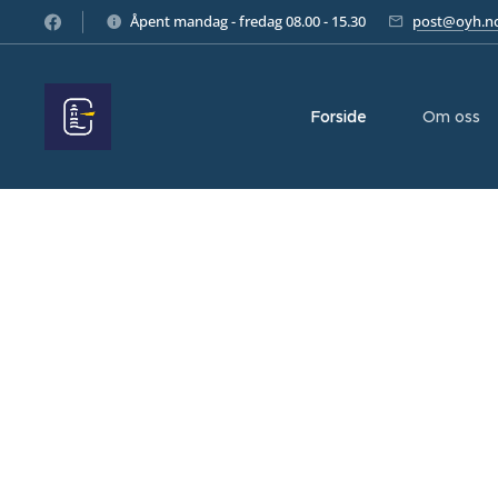
Åpent mandag - fredag 08.00 - 15.30
post@oyh.n
Forside
Om oss