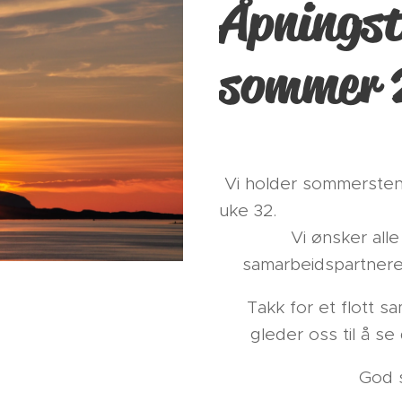
Åpningst
sommer 
Vi holder sommersteng
uke 32.
Vi ønsker alle
samarbeidspartnere
Takk for et flott sam
gleder oss til å se 
God 