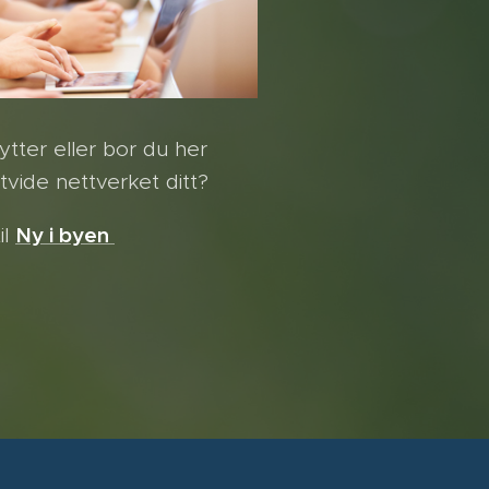
flytter eller bor du her
tvide nettverket ditt?
Ny i byen
il