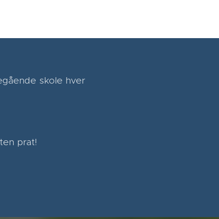
regående skole hver
ten prat!